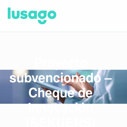
Proyecto
subvencionado –
Cheque de
Innovación
(SEKUENS)