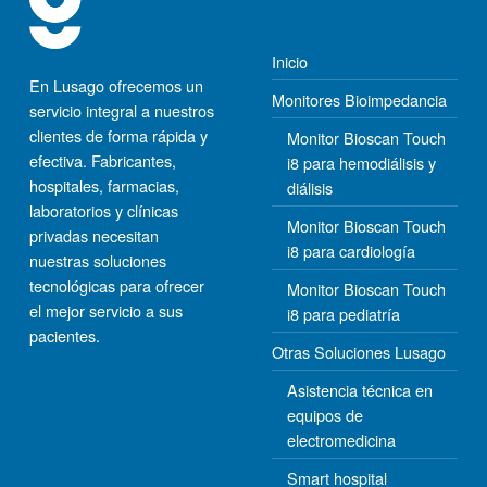
Inicio
En Lusago ofrecemos un
Monitores Bioimpedancia
servicio integral a nuestros
clientes de forma rápida y
Monitor Bioscan Touch
efectiva. Fabricantes,
i8 para hemodiálisis y
hospitales, farmacias,
diálisis
laboratorios y clínicas
Monitor Bioscan Touch
privadas necesitan
i8 para cardiología
nuestras soluciones
tecnológicas para ofrecer
Monitor Bioscan Touch
el mejor servicio a sus
i8 para pediatría
pacientes.
Otras Soluciones Lusago
Asistencia técnica en
equipos de
electromedicina
Smart hospital