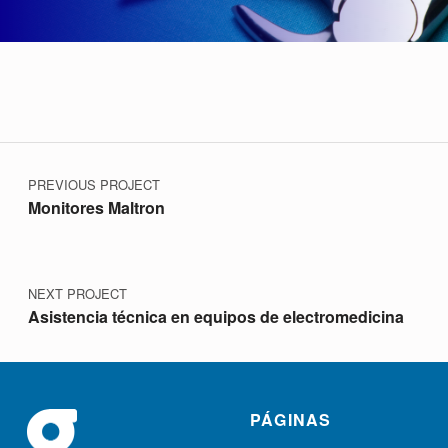
Navegación de entradas
Skip back to main navigation
PREVIOUS PROJECT
Monitores Maltron
NEXT PROJECT
Asistencia técnica en equipos de electromedicina
PÁGINAS