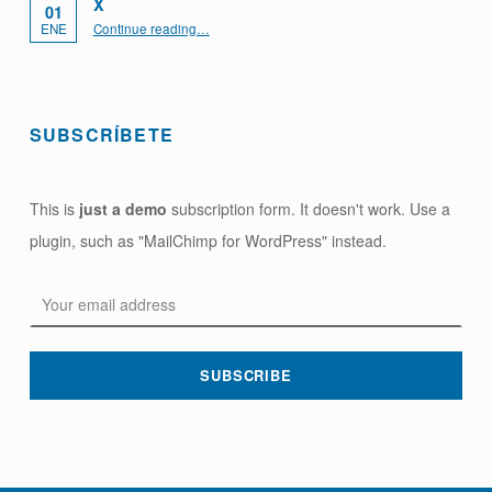
X
01
“x”
ENE
Continue reading
…
SUBSCRÍBETE
This is
just a demo
subscription form. It doesn't work. Use a
plugin, such as "MailChimp for WordPress" instead.
Email address: