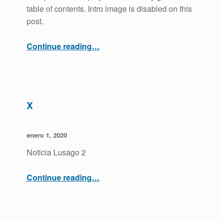
table of contents. Intro image is disabled on this
post.
“Noticia Lusago”
Continue reading
…
X
POSTED ON:
WRITTEN BY:
admin
enero 1, 2020
Noticia Lusago 2
“x”
Continue reading
…