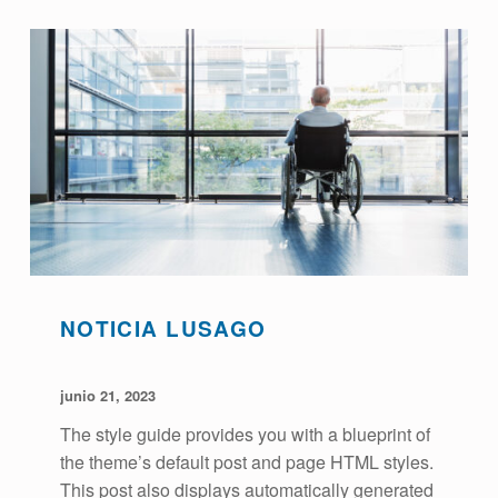
NOTICIA LUSAGO
POSTED ON:
WRITTEN BY:
admin
junio 21, 2023
The style guide provides you with a blueprint of
the theme’s default post and page HTML styles.
This post also displays automatically generated