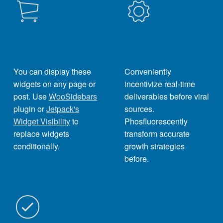
ABOUT US
HOW WE WORK
You can display these
Conveniently
widgets on any page or
incentivize real-time
post. Use
WooSidebars
deliverables before viral
plugin or
Jetpack's
sources.
Widget Visibility
to
Phosfluorescently
replace widgets
transform accurate
conditionally.
growth strategies
before.