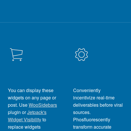
ABOUT US
HOW WE WORK
You can display these
Conveniently
widgets on any page or
incentivize real-time
post. Use
WooSidebars
deliverables before viral
plugin or
Jetpack's
sources.
Widget Visibility
to
Phosfluorescently
replace widgets
transform accurate