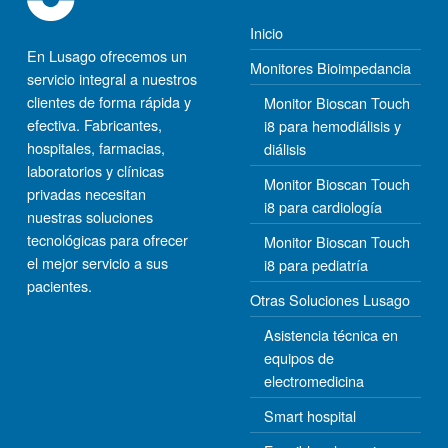
Inicio
En Lusago ofrecemos un
Monitores Bioimpedancia
servicio integral a nuestros
clientes de forma rápida y
Monitor Bioscan Touch
efectiva. Fabricantes,
i8 para hemodiálisis y
hospitales, farmacias,
diálisis
laboratorios y clínicas
Monitor Bioscan Touch
privadas necesitan
i8 para cardiología
nuestras soluciones
tecnológicas para ofrecer
Monitor Bioscan Touch
el mejor servicio a sus
i8 para pediatría
pacientes.
Otras Soluciones Lusago
Asistencia técnica en
equipos de
electromedicina
Smart hospital